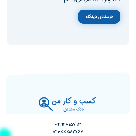
فرستادن دیدگاه
09194815793
021-55582767